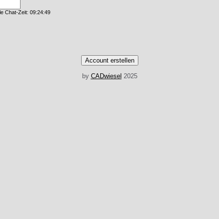
le Chat-Zeit: 09:24:49
by
CADwiesel
2025