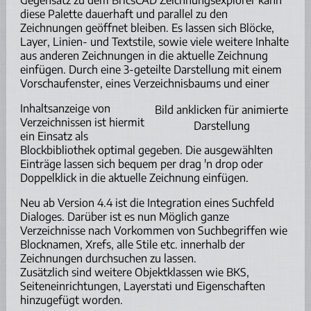
Gegensatz zu dem BricsCAD Zeichnungsexplorer kann
diese Palette dauerhaft und parallel zu den
Zeichnungen geöffnet bleiben. Es lassen sich Blöcke,
Layer, Linien- und Textstile, sowie viele weitere Inhalte
aus anderen Zeichnungen in die aktuelle Zeichnung
einfügen. Durch eine 3-geteilte Darstellung mit einem
Vorschaufenster, eines Verzeichnisbaums und einer
Inhaltsanzeige von
Bild anklicken für animierte
Verzeichnissen ist hiermit
Darstellung
ein Einsatz als
Blockbibliothek optimal gegeben. Die ausgewählten
Einträge lassen sich bequem per drag 'n drop oder
Doppelklick in die aktuelle Zeichnung einfügen.
Neu ab Version 4.4 ist die Integration eines Suchfeld
Dialoges. Darüber ist es nun Möglich ganze
Verzeichnisse nach Vorkommen von Suchbegriffen wie
Blocknamen, Xrefs, alle Stile etc. innerhalb der
Zeichnungen durchsuchen zu lassen.
Zusätzlich sind weitere Objektklassen wie BKS,
Seiteneinrichtungen, Layerstati und Eigenschaften
hinzugefügt worden.